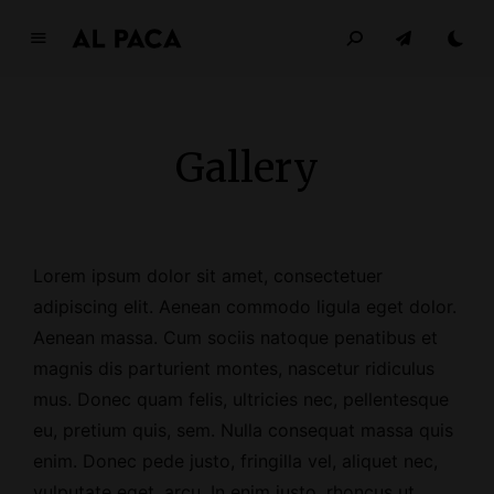
A
l
p
a
Gallery
c
a
INDEPENDENT MAGAZINE
Lorem ipsum dolor sit amet, consectetuer
adipiscing elit. Aenean commodo ligula eget dolor.
Aenean massa. Cum sociis natoque penatibus et
magnis dis parturient montes, nascetur ridiculus
mus. Donec quam felis, ultricies nec, pellentesque
eu, pretium quis, sem. Nulla consequat massa quis
enim. Donec pede justo, fringilla vel, aliquet nec,
vulputate eget, arcu. In enim justo, rhoncus ut,