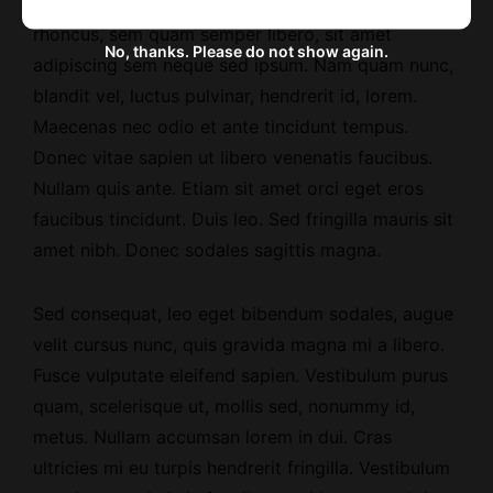
Maecenas tempus, tellus eget condimentum
rhoncus, sem quam semper libero, sit amet
No, thanks. Please do not show again.
adipiscing sem neque sed ipsum. Nam quam nunc,
blandit vel, luctus pulvinar, hendrerit id, lorem.
Maecenas nec odio et ante tincidunt tempus.
Donec vitae sapien ut libero venenatis faucibus.
Nullam quis ante. Etiam sit amet orci eget eros
faucibus tincidunt. Duis leo. Sed fringilla mauris sit
amet nibh. Donec sodales sagittis magna.
Sed consequat, leo eget bibendum sodales, augue
velit cursus nunc, quis gravida magna mi a libero.
Fusce vulputate eleifend sapien. Vestibulum purus
quam, scelerisque ut, mollis sed, nonummy id,
metus. Nullam accumsan lorem in dui. Cras
ultricies mi eu turpis hendrerit fringilla. Vestibulum