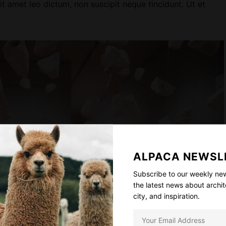
it amet leo dictum, non suscipit neque tincidunt. Ut et
ALPACA NEWSL
Subscribe to our weekly new
the latest news about archit
city, and inspiration.