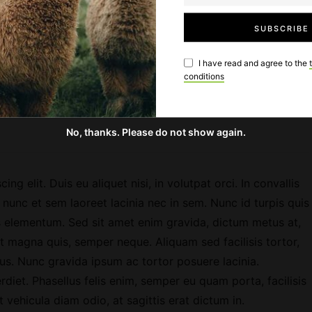
I have read and agree to the
conditions
No, thanks. Please do not show again.
g elit. Duis eu aliquet nisi, in volutpat orci. In convallis
 nunc et sem laoreet lacinia nec in sem. Nunc id turpis quis
tis elementum. Sed sit amet enim gravida, dictum metus at,
 magna quis, semper neque. Aliquam sed facilisis tortor,
tus. Nunc gravida ipsum ac tortor posuere lacinia.
diet. Phasellus felis enim, semper eu quam porta, facilisis
 vehicula diam odio, at sagittis erat dictum in.