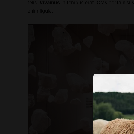
felis.
Vivamus
in tempus erat. Cras porta nisi s
enim ligula.