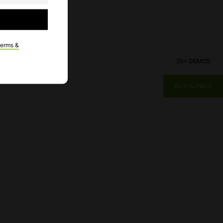
terms &
25+ DEMOS
BUY ALPACA