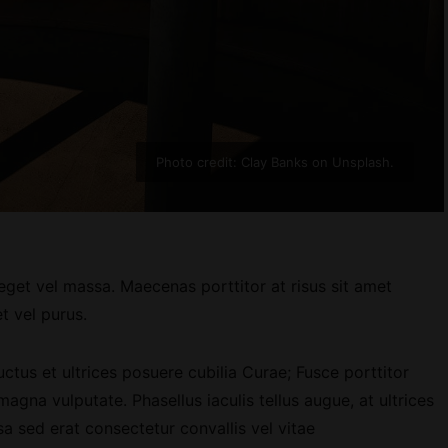
Photo credit: Clay Banks on Unsplash.
get vel massa. Maecenas porttitor at risus sit amet
et vel purus.
uctus et ultrices posuere cubilia Curae; Fusce porttitor
agna vulputate. Phasellus iaculis tellus augue, at ultrices
ssa sed erat consectetur convallis vel vitae