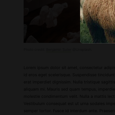
Photo credit:
Benjamin Suter
@Unsplash.
Lorem ipsum dolor sit amet, consectetur adipiscin
id eros eget scelerisque. Suspendisse tincidunt
erat imperdiet dignissim. Nulla tristique sagit
aliquam mi. Mauris sed quam tempus, imperdiet
molestie condimentum velit. Nulla a mattis lec
Vestibulum consequat est ut urna sodales imper
semper tortor. Fusce id interdum ante. Praesent